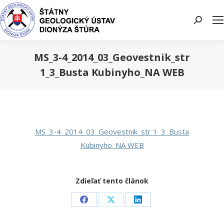
Search:
MS_3-4_2014_03_Geovestnik_str
1_3_Busta Kubinyho_NA WEB
You are here:
MS_3-4_2014_03_Geovestnik_str 1_3_Busta
Kubinyho_NA WEB
Zdieľať tento článok
Share
Share
Share
on
on
on