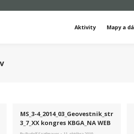
Aktivity
Mapy a d
ív
MS_3-4_2014_03_Geovestnik_str
3_7_XX kongres KBGA_NA WEB
By
Rudolf Szatlmayer
11. októbra 2019