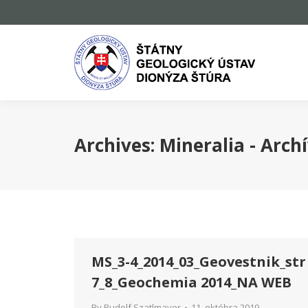
Archives:
Mineralia - Arch
MS_3-4_2014_03_Geovestnik_str
7_8_Geochemia 2014_NA WEB
By
Rudolf Szatlmayer
11. októbra 2019