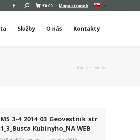
Search:
€
0.00
Mapa stranok
Facebook
page
opens
áta
Služby
O nás
Kontakty
in
new
window
You are here:
Home
Médiá
MS_3-4_2014_03_Geovestnik_str
1_3_Busta Kubinyho_NA WEB
By
Rudolf Szatlmayer
11. októbra 2019