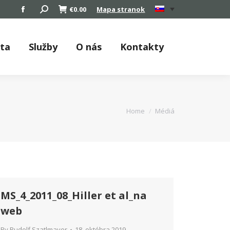
Search:
€
0.00
Mapa stranok
Facebook
page
opens
áta
Služby
O nás
Kontakty
in
new
window
You are here:
Home
Médiá
MS_4_2011_08_Hiller et al_na
web
By
Rudolf Szatlmayer
18. októbra 2019