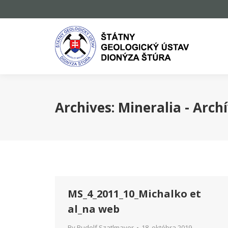
Archives:
Mineralia - Arch
MS_4_2011_10_Michalko et
al_na web
By
Rudolf Szatlmayer
18. októbra 2019