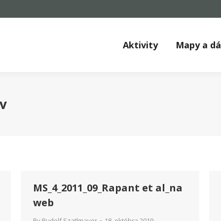
Aktivity
Mapy a d
ív
MS_4_2011_09_Rapant et al_na
web
By
Rudolf Szatlmayer
18. októbra 2019