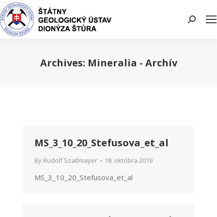
Search:
Archives:
Mineralia - Archív
You are here:
MS_3_10_20_Stefusova_et_al
By
Rudolf Szatlmayer
18. októbra 2019
MS_3_10_20_Stefusova_et_al