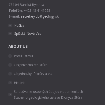
window
974 04 Banská Bystrica
Telefón:
+421 48 4141658
E-mail:
secretary.bb@geology.sk
Košice
Spišská Nová Ves
ABOUT US
Profil ústavu
Organizačná štruktúra
Objednávky, faktúry a VO
História
Spracúvanie osobných údajov v podmienkach
Štátneho geologického ústavu Dionýza Štúra