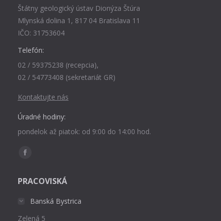
Štátny geologický ústav Dionýza Štúra
Mlynská dolina 1, 817 04 Bratislava 11
IČO: 31753604
Telefón:
02 / 59375238 (recepcia),
02 / 54773408 (sekretariát GR)
Kontaktujte nás
Úradné hodiny:
pondelok až piatok: od 9:00 do 14:00 hod.
Find us on:
Facebook
page
PRACOVISKÁ
opens
in
Banská Bystrica
new
Zelená 5