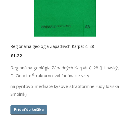
Regionálna geológia Západných Karpát č. 28
€
1.22
Regionálna geológia Západných Karpát č. 28 (J. Ilavský,
D. Onačila: Štruktúrno-vyhľadávacie vrty
na pyritovo-meďnaté kýzové stratiformné rudy ložiska
Smolník)
Pridať do košíka