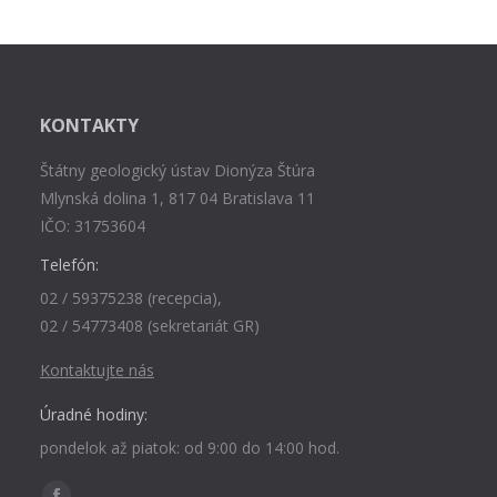
KONTAKTY
Štátny geologický ústav Dionýza Štúra
Mlynská dolina 1, 817 04 Bratislava 11
IČO: 31753604
Telefón:
02 / 59375238 (recepcia),
02 / 54773408 (sekretariát GR)
Kontaktujte nás
Úradné hodiny:
pondelok až piatok: od 9:00 do 14:00 hod.
Find us on: