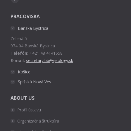
Facebook
page
PRACOVISKÁ
opens
in
Banská Bystrica
new
Zelená 5
window
974 04 Banská Bystrica
Telefón:
+421 48 4141658
E-mail:
secretary.bb@geology.sk
Košice
Spišská Nová Ves
ABOUT US
Profil ústavu
Organizačná štruktúra