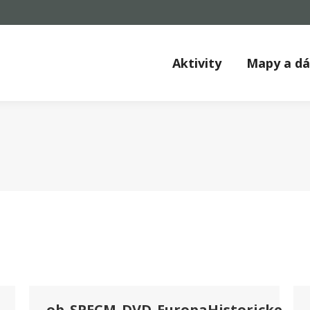
Aktivity
Mapy a d
ob_SPECM_DVD_EuropaHistoricke