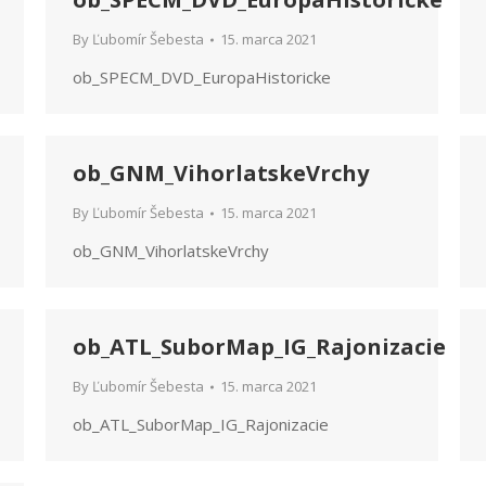
By
Ľubomír Šebesta
15. marca 2021
ob_SPECM_DVD_EuropaHistoricke
ob_GNM_VihorlatskeVrchy
By
Ľubomír Šebesta
15. marca 2021
ob_GNM_VihorlatskeVrchy
ob_ATL_SuborMap_IG_Rajonizacie
By
Ľubomír Šebesta
15. marca 2021
ob_ATL_SuborMap_IG_Rajonizacie