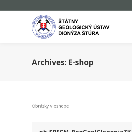
Archives:
E-shop
Obrázky v eshope
ob_SPECM_RegGeolClenenieZK