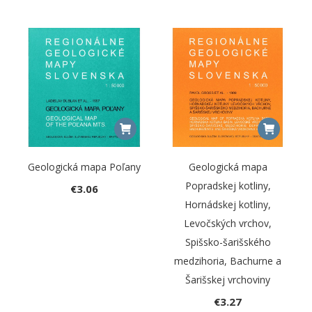
Geologická mapa Poľany
Geologická mapa
Popradskej kotliny,
€
3.06
Hornádskej kotliny,
Levočských vrchov,
Spišsko-šarišského
medzihoria, Bachurne a
Šarišskej vrchoviny
€
3.27