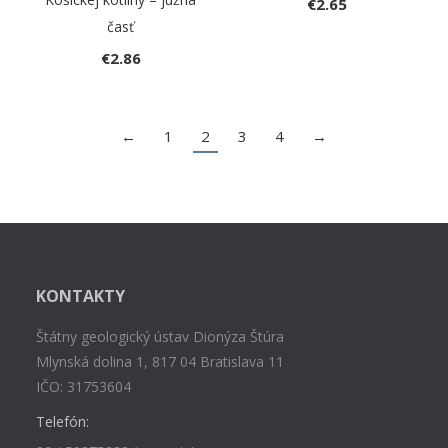
€
2.65
časť
€
2.86
←
1
2
3
4
→
KONTAKTY
Štátny geologický ústav Dionýza Štúra
Mlynská dolina 1, 817 04 Bratislava 11
IČO: 31753604
Telefón: