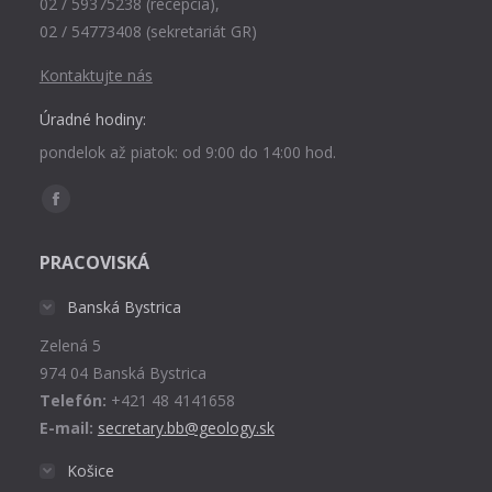
02 / 59375238 (recepcia),
02 / 54773408 (sekretariát GR)
Kontaktujte nás
Úradné hodiny:
pondelok až piatok: od 9:00 do 14:00 hod.
Find us on:
Facebook
page
PRACOVISKÁ
opens
in
Banská Bystrica
new
Zelená 5
window
974 04 Banská Bystrica
Telefón:
+421 48 4141658
E-mail:
secretary.bb@geology.sk
Košice