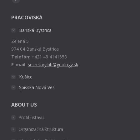
Facebook
page
PRACOVISKÁ
opens
in
Banská Bystrica
new
Zelená 5
window
974 04 Banská Bystrica
Telefón:
+421 48 4141658
E-mail:
secretary.bb@geology.sk
Košice
Spišská Nová Ves
ABOUT US
Profil ústavu
Organizačná štruktúra