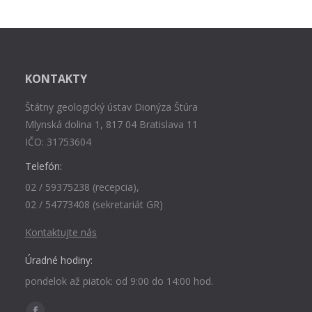
KONTAKTY
Štátny geologický ústav Dionýza Štúra
Mlynská dolina 1, 817 04 Bratislava 11
IČO: 31753604
Telefón:
02 / 59375238 (recepcia),
02 / 54773408 (sekretariát GR)
Kontaktujte nás
Úradné hodiny:
pondelok až piatok: od 9:00 do 14:00 hod.
Find us on: