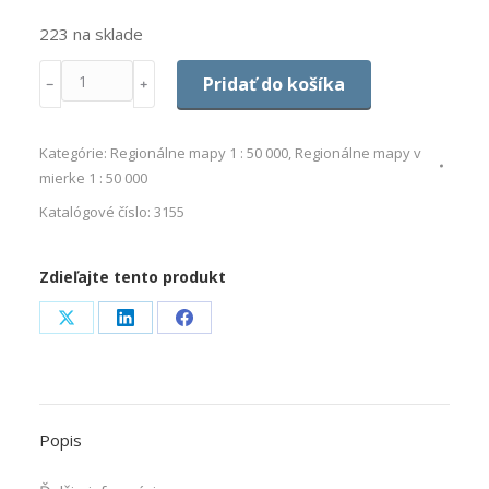
223 na sklade
Množstvo
Pridať do košíka
﹣
﹢
Kategórie:
Regionálne mapy 1 : 50 000
,
Regionálne mapy v
mierke 1 : 50 000
Katalógové číslo:
3155
Zdieľajte tento produkt
Share
Share
Share
on
on
on
X
LinkedIn
Facebook
Popis