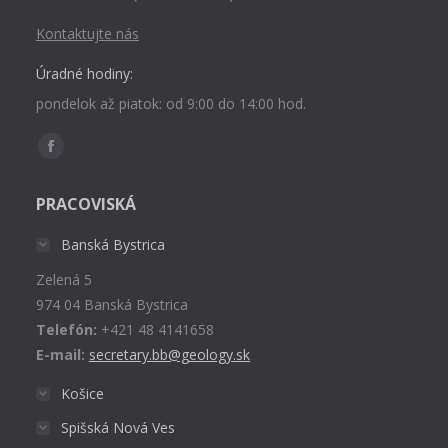
Kontaktujte nás
Úradné hodiny:
pondelok až piatok: od 9:00 do 14:00 hod.
Find us on:
Facebook
page
PRACOVISKÁ
opens
in
Banská Bystrica
new
Zelená 5
window
974 04 Banská Bystrica
Telefón:
+421 48 4141658
E-mail:
secretary.bb@geology.sk
Košice
Spišská Nová Ves