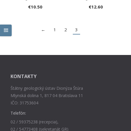
€
10.50
€
12.60
←
1
2
3
KONTAKTY
Štátny geologický ústav Dionýza Štúra
Mlynská dolina 1, 817 04 Bratislava 11
IČO: 31753604
Telefón:
02 / 59375238 (recepcia),
02 / 54773408 (sekretariát GR)