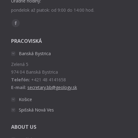
Úradné hodiny:
pondelok až piatok: od 9:00 do 14:00 hod.
Find us on:
Facebook
page
PRACOVISKÁ
opens
in
Banská Bystrica
new
Zelená 5
window
974 04 Banská Bystrica
Telefón:
+421 48 4141658
E-mail:
secretary.bb@geology.sk
Košice
Spišská Nová Ves
ABOUT US