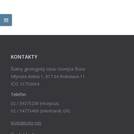
KONTAKTY
Štátny geologický ústav Dionýza Štúra
Mlynská dolina 1, 817 04 Bratislava 11
IČO: 31753604
Telefón:
02 / 59375238 (recepcia),
02 / 54773408 (sekretariát GR)
Kontaktujte nás