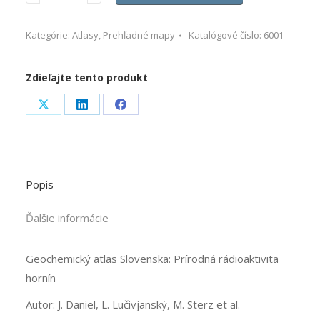
Kategórie:
Atlasy
,
Prehľadné mapy
Katalógové číslo:
6001
Zdieľajte tento produkt
Share
Share
Share
on
on
on
X
LinkedIn
Facebook
Popis
Ďalšie informácie
Geochemický atlas Slovenska: Prírodná rádioaktivita
hornín
Autor: J. Daniel, L. Lučivjanský, M. Sterz et al.