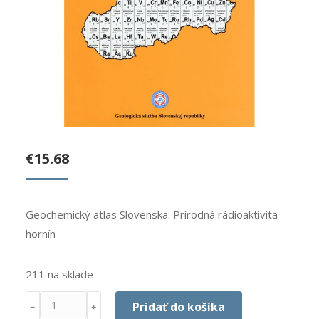
€
15.68
Geochemický atlas Slovenska: Prírodná rádioaktivita
hornín
211 na sklade
Množstvo
Pridať do košíka
﹣
﹢