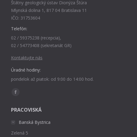
Štátny geologický ústav Dionýza Štúra
Mlynská dolina 1, 817 04 Bratislava 11
IČO: 31753604
Telefón:
02 / 59375238 (recepcia),
02 / 54773408 (sekretariát GR)
Kontaktujte nás
Úradné hodiny:
pondelok až piatok: od 9:00 do 14:00 hod.
Find us on:
Facebook
page
PRACOVISKÁ
opens
in
Banská Bystrica
new
Zelená 5
window