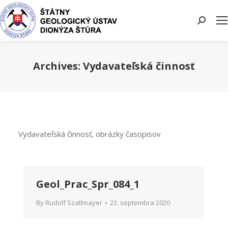
Search:
Archives:
Vydavateľská činnosť
You are here:
Vydavateľská činnosť, obrázky časopisov
Geol_Prac_Spr_084_1
By
Rudolf Szatlmayer
22. septembra 2020