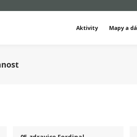
Aktivity
Mapy a d
nnosť
05_zdravice Fordinal