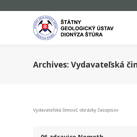
Archives:
Vydavateľská či
Vydavateľská činnosť, obrázky časopisov
06_zdravice Nemeth