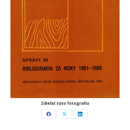
Zdieľať túto fotografiu
Share
Share
Share
on
on
on