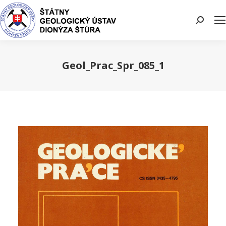
Search:
Geol_Prac_Spr_085_1
You are here: