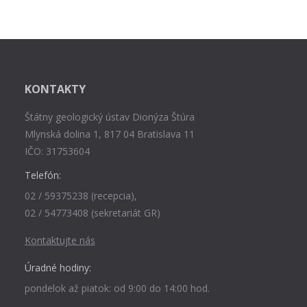
KONTAKTY
Štátny geologický ústav Dionýza Štúra
Mlynská dolina 1, 817 04 Bratislava 11
IČO: 31753604
Telefón:
02 / 59375238 (recepcia),
02 / 54773408 (sekretariát GR)
Kontaktujte nás
Úradné hodiny:
pondelok až piatok: od 9:00 do 14:00 hod.