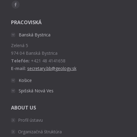
Find us on:
Facebook
page
PRACOVISKÁ
opens
in
Banská Bystrica
new
Zelená 5
window
974 04 Banská Bystrica
Telefón:
+421 48 4141658
E-mail:
secretary.bb@geology.sk
Košice
Spišská Nová Ves
ABOUT US
Profil ústavu
Organizačná štruktúra