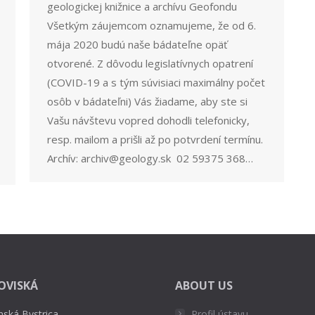
geologickej knižnice a archívu Geofondu
Všetkým záujemcom oznamujeme, že od 6.
mája 2020 budú naše bádateľne opäť
otvorené. Z dôvodu legislatívnych opatrení
(COVID-19 a s tým súvisiaci maximálny počet
osôb v bádateľni) Vás žiadame, aby ste si
Vašu návštevu vopred dohodli telefonicky,
resp. mailom a prišli až po potvrdení termínu.
Archív: archiv@geology.sk 02 59375 368…
OVISKÁ
ABOUT US
nská Bystrica
Profil ústavu