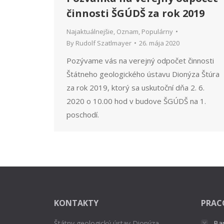
činnosti ŠGÚDŠ za rok 2019
Najaktuálnejšie
,
Oznam
,
Populárny
By
Rudolf Szatlmayer
26. mája 2020
Pozývame vás na verejný odpočet činnosti
Štátneho geologického ústavu Dionýza Štúra
za rok 2019, ktorý sa uskutoční dňa 2. 6.
2020 o 10.00 hod v budove ŠGÚDŠ na 1.
poschodí.
KONTAKTY
PRAC
Štátny geologický ústav Dionýza
Ba