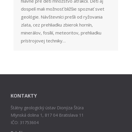
hlavne pre deti množstvo atrakcií. Deti aj
dospelí mali možnosť bližšie spoznať svet
geológie. Návštevníci prešli od ryžovania
zlata, cez prehliadku zbierok hornín,
minerálov, fosílií, meteoritov, prehliadku
prístrojovej techniky…
KONTAKTY
Štátny geologický ústav Dionýza Štúra
Mlynská dolina 1, 817 04 Bratislava 11
IČO: 31753604