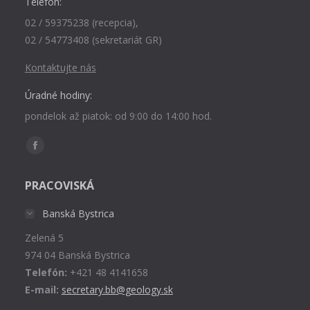
Telefón:
02 / 59375238 (recepcia),
02 / 54773408 (sekretariát GR)
Kontaktujte nás
Úradné hodiny:
pondelok až piatok: od 9:00 do 14:00 hod.
Find us on:
Facebook
page
PRACOVISKÁ
opens
in
Banská Bystrica
new
Zelená 5
window
974 04 Banská Bystrica
Telefón:
+421 48 4141658
E-mail:
secretary.bb@geology.sk