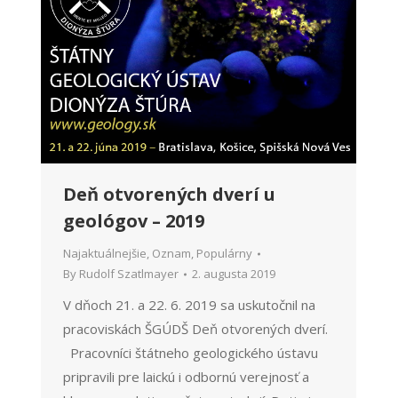
Deň otvorených dverí u
geológov – 2019
Najaktuálnejšie
,
Oznam
,
Populárny
By
Rudolf Szatlmayer
2. augusta 2019
V dňoch 21. a 22. 6. 2019 sa uskutočnil na
pracoviskách ŠGÚDŠ Deň otvorených dverí.
Pracovníci štátneho geologického ústavu
pripravili pre laickú i odbornú verejnosť a