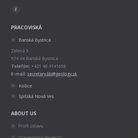
Find us on:
Facebook
page
PRACOVISKÁ
opens
in
Banská Bystrica
new
Zelená 5
window
974 04 Banská Bystrica
Telefón:
+421 48 4141658
E-mail:
secretary.bb@geology.sk
Košice
Spišská Nová Ves
ABOUT US
Profil ústavu
Organizačná štruktúra