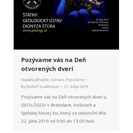
Pozývame vás na Deň
otvorených dverí
Najaktuálnejšie
,
Oznam
,
Populárny
By
Rudolf Szatlmayer
21. mája 2019
Pozývame vás na Deň otvorených dverí u
GEOLÓGOV v Bratislave, Košiciach a
Spišskej Novej Vsi, ktorý sa uskutoční dňa
22. júna 2019 od 9.00 do 15.00 hod.