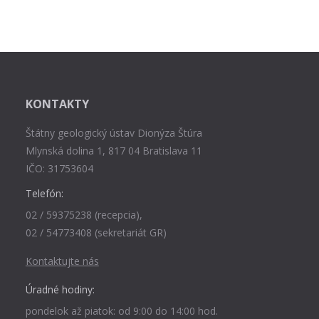
KONTAKTY
Štátny geologický ústav Dionýza Štúra
Mlynská dolina 1, 817 04 Bratislava 11
IČO: 31753604
Telefón:
02 / 59375238 (recepcia),
02 / 54773408 (sekretariát GR)
Kontaktujte nás
Úradné hodiny:
pondelok až piatok: od 9:00 do 14:00 hod.