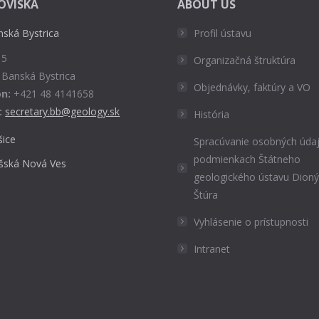
OVISKÁ
ABOUT US
nská Bystrica
Profil ústavu
 5
Organizačná štruktúra
 Banská Bystrica
Objednávky, faktúry a VO
n:
+421 48 4141658
:
secretary.bb@geology.sk
História
šice
Spracúvanie osobných údaj
podmienkach Štátneho
išská Nová Ves
geologického ústavu Dion
Štúra
Vyhlásenie o prístupnosti
Intranet