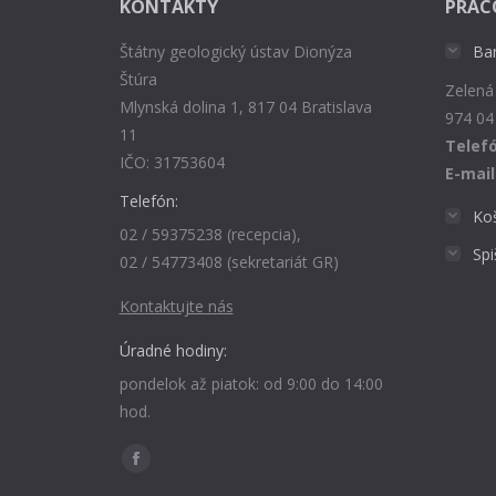
KONTAKTY
PRAC
Štátny geologický ústav Dionýza
Ba
Štúra
Zelená
Mlynská dolina 1, 817 04 Bratislava
974 04
11
Telefó
IČO: 31753604
E-mail
Telefón:
Ko
02 / 59375238 (recepcia),
Sp
02 / 54773408 (sekretariát GR)
Kontaktujte nás
Úradné hodiny:
pondelok až piatok: od 9:00 do 14:00
hod.
Find us on:
Facebook