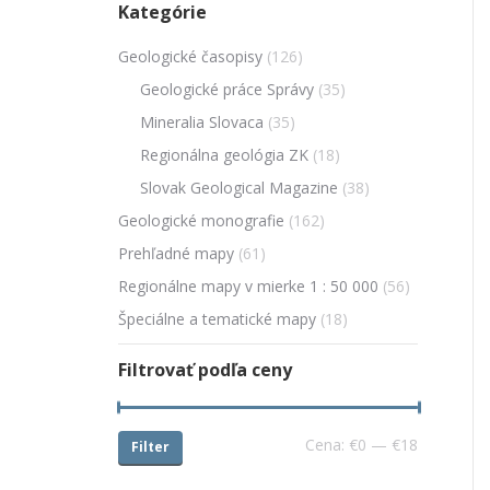
Kategórie
Geologické časopisy
(126)
Geologické práce Správy
(35)
Mineralia Slovaca
(35)
Regionálna geológia ZK
(18)
Slovak Geological Magazine
(38)
Geologické monografie
(162)
Prehľadné mapy
(61)
Regionálne mapy v mierke 1 : 50 000
(56)
Špeciálne a tematické mapy
(18)
Filtrovať podľa ceny
Cena:
€0
—
€18
Filter