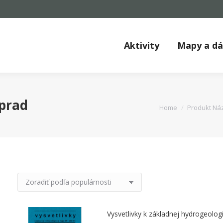
Aktivity
Mapy a d
prad
You are here:
Home
Produkt Náz
Vysvetlivky k základnej hydrogeolog