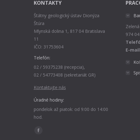
KONTAKTY
PRAC
Štátny geologický ústav Dionýza
Ba
Štúra
Zelená
Mlynská dolina 1, 817 04 Bratislava
974 04
11
Telefó
IČO: 31753604
E-mail
Telefón:
Ko
02 / 59375238 (recepcia),
Sp
02 / 54773408 (sekretariát GR)
Kontaktujte nás
Úradné hodiny:
pondelok až piatok: od 9:00 do 14:00
hod.
Find us on:
Facebook