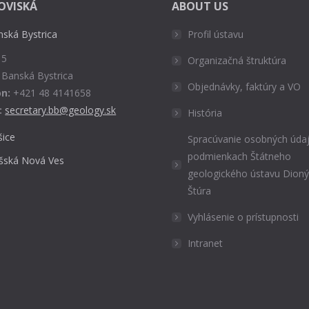
OVISKÁ
ABOUT US
nská Bystrica
Profil ústavu
 5
Organizačná štruktúra
 Banská Bystrica
Objednávky, faktúry a VO
n:
+421 48 4141658
:
secretary.bb@geology.sk
História
šice
Spracúvanie osobných údaj
podmienkach Štátneho
išská Nová Ves
geologického ústavu Dion
Štúra
Vyhlásenie o prístupnosti
Intranet