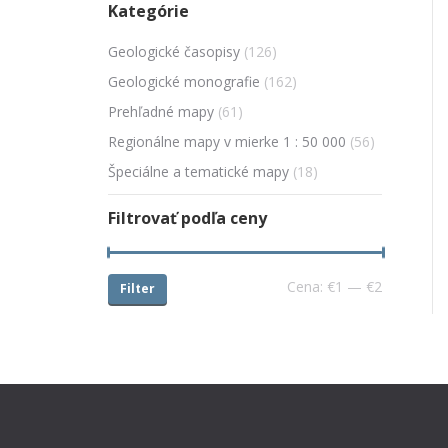
Kategórie
Geologické časopisy
(126)
Geologické monografie
(162)
Prehľadné mapy
(61)
Regionálne mapy v mierke 1 : 50 000
(56)
Špeciálne a tematické mapy
(18)
Filtrovať podľa ceny
Cena:
€1
—
€2
Filter