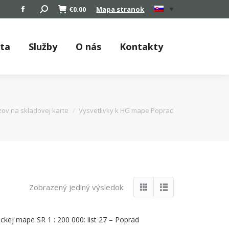
Search:
€
0.00
Mapa stranok
Facebook
page
opens
áta
Služby
O nás
Kontakty
in
new
window
ov na skladovej karte
Vysvetlivky k HG mape Poprad
Zobrazený jediný výsledok
ickej mape SR 1 : 200 000: list 27 – Poprad