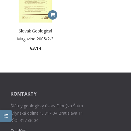
Slovak Geological
Magazine 2005/2-3
€
3.14
KONTAKTY
Štátny geologický ústav Dionýza Štúra
Mlynská dolina 1, 817 04 Bratislava 11
IČO: 31753604
Telefón: