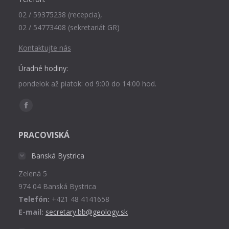
02 / 59375238 (recepcia),
02 / 54773408 (sekretariát GR)
Kontaktujte nás
Úradné hodiny:
pondelok až piatok: od 9:00 do 14:00 hod.
Find us on:
Facebook
page
PRACOVISKÁ
opens
in
Banská Bystrica
new
Zelená 5
window
974 04 Banská Bystrica
Telefón:
+421 48 4141658
E-mail:
secretary.bb@geology.sk