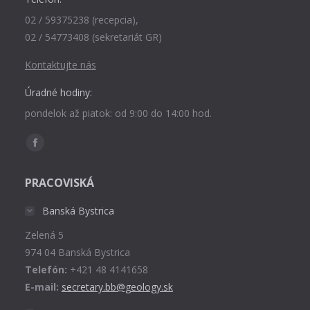
02 / 59375238 (recepcia),
02 / 54773408 (sekretariát GR)
Kontaktujte nás
Úradné hodiny:
pondelok až piatok: od 9:00 do 14:00 hod.
Find us on:
Facebook
page
PRACOVISKÁ
opens
in
Banská Bystrica
new
Zelená 5
window
974 04 Banská Bystrica
Telefón:
+421 48 4141658
E-mail:
secretary.bb@geology.sk