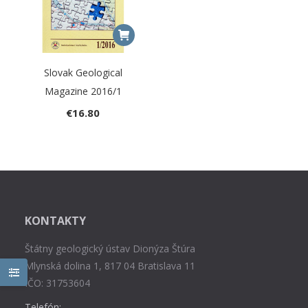
Slovak Geological
Magazine 2016/1
€
16.80
KONTAKTY
Štátny geologický ústav Dionýza Štúra
Mlynská dolina 1, 817 04 Bratislava 11
IČO: 31753604
Telefón: