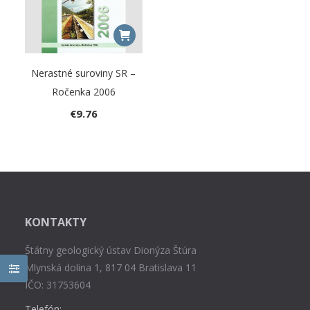
Nerastné suroviny SR –
Ročenka 2006
€
9.76
KONTAKTY
Štátny geologický ústav Dionýza Štúra
Mlynská dolina 1, 817 04 Bratislava 11
IČO: 31753604
Telefón: