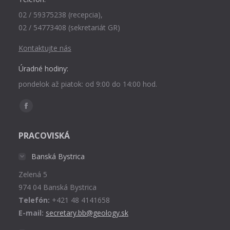
02 / 59375238 (recepcia),
02 / 54773408 (sekretariát GR)
Kontaktujte nás
Úradné hodiny:
pondelok až piatok: od 9:00 do 14:00 hod.
Find us on:
Facebook
page
PRACOVISKÁ
opens
in
Banská Bystrica
new
Zelená 5
window
974 04 Banská Bystrica
Telefón:
+421 48 4141658
E-mail:
secretary.bb@geology.sk