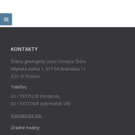
KONTAKTY
Štátny geologický ústav Dionýza Štúra
Mlynská dolina 1, 817 04 Bratislava 11
IČO: 31753604
Telefón:
02 / 59375238 (recepcia),
02 / 54773408 (sekretariát GR)
Kontaktujte nás
Úradné hodiny: