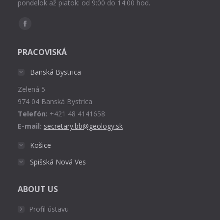
pondelok až piatok: od 9:00 do 14:00 hod.
Find us on:
Facebook
page
PRACOVISKÁ
opens
in
Banská Bystrica
new
Zelená 5
window
974 04 Banská Bystrica
Telefón:
+421 48 4141658
E-mail:
secretary.bb@geology.sk
Košice
Spišská Nová Ves
ABOUT US
Profil ústavu