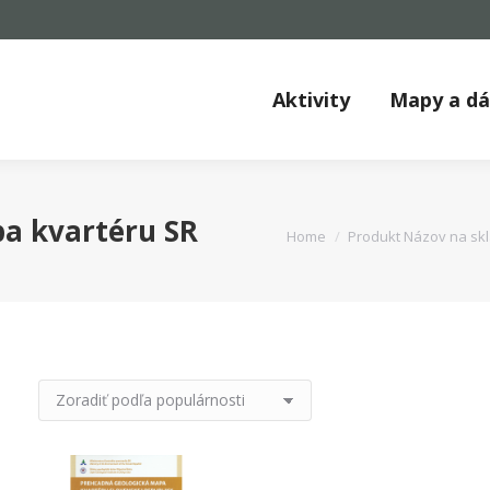
Aktivity
Mapy a d
a kvartéru SR
You are here:
Home
Produkt Názov na skl