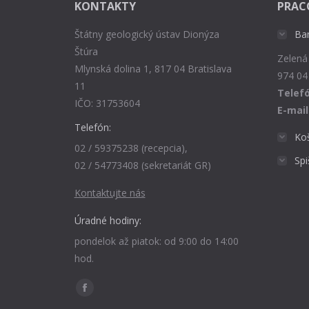
KONTAKTY
PRAC
Štátny geologický ústav Dionýza
Ba
Štúra
Zelená
Mlynská dolina 1, 817 04 Bratislava
974 04
11
Telefó
IČO: 31753604
E-mail
Telefón:
Ko
02 / 59375238 (recepcia),
Sp
02 / 54773408 (sekretariát GR)
Kontaktujte nás
Úradné hodiny:
pondelok až piatok: od 9:00 do 14:00
hod.
Find us on:
Facebook