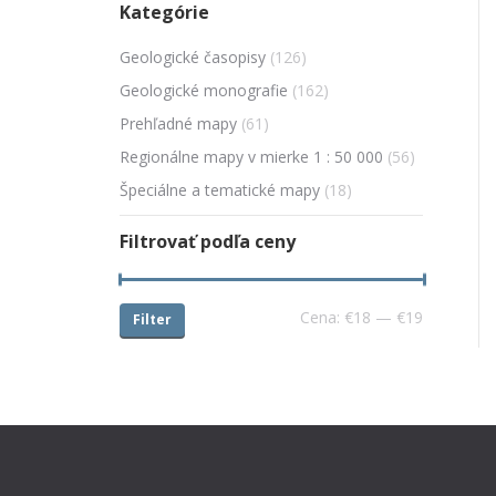
Kategórie
Geologické časopisy
(126)
Geologické monografie
(162)
Prehľadné mapy
(61)
Regionálne mapy v mierke 1 : 50 000
(56)
Špeciálne a tematické mapy
(18)
Filtrovať podľa ceny
Cena:
€18
—
€19
Filter