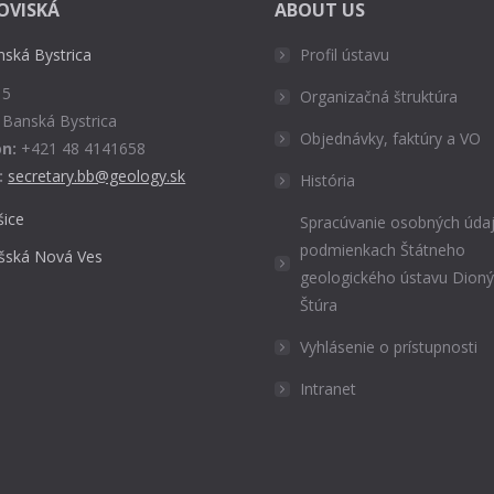
OVISKÁ
ABOUT US
nská Bystrica
Profil ústavu
 5
Organizačná štruktúra
 Banská Bystrica
Objednávky, faktúry a VO
n:
+421 48 4141658
:
secretary.bb@geology.sk
História
šice
Spracúvanie osobných údaj
podmienkach Štátneho
išská Nová Ves
geologického ústavu Dion
Štúra
Vyhlásenie o prístupnosti
Intranet