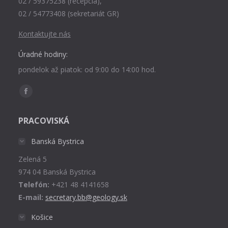
02 / 59375238 (recepcia),
02 / 54773408 (sekretariát GR)
Kontaktujte nás
Úradné hodiny:
pondelok až piatok: od 9:00 do 14:00 hod.
Find us on:
Facebook
page
PRACOVISKÁ
opens
in
Banská Bystrica
new
Zelená 5
window
974 04 Banská Bystrica
Telefón:
+421 48 4141658
E-mail:
secretary.bb@geology.sk
Košice