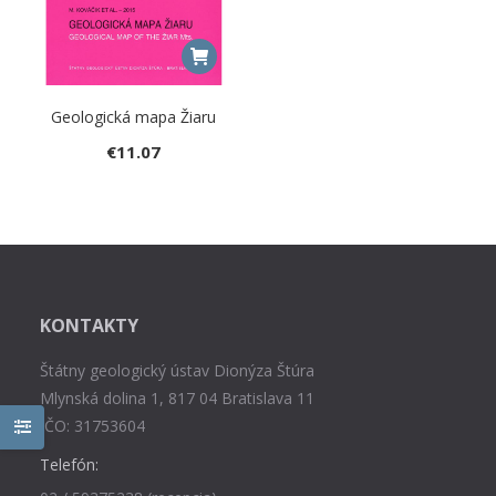
Geologická mapa Žiaru
€
11.07
KONTAKTY
Štátny geologický ústav Dionýza Štúra
Mlynská dolina 1, 817 04 Bratislava 11
IČO: 31753604
Telefón: