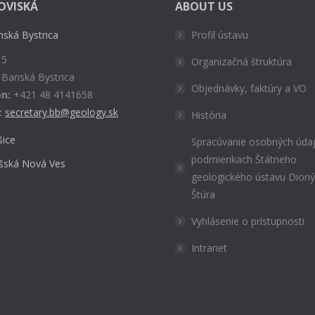
OVISKÁ
ABOUT US
nská Bystrica
Profil ústavu
 5
Organizačná štruktúra
 Banská Bystrica
Objednávky, faktúry a VO
n:
+421 48 4141658
:
secretary.bb@geology.sk
História
šice
Spracúvanie osobných údaj
podmienkach Štátneho
išská Nová Ves
geologického ústavu Dion
Štúra
Vyhlásenie o prístupnosti
Intranet