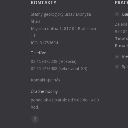
KONTAKTY
PRAC
Štátny geologický ústav Dionýza
Ba
Štúra
Zelená
Mlynská dolina 1, 817 04 Bratislava
974 04
11
Telefó
IČO: 31753604
E-mail
Telefón:
Ko
02 / 59375238 (recepcia),
Sp
02 / 54773408 (sekretariát GR)
Kontaktujte nás
Úradné hodiny:
pondelok až piatok: od 9:00 do 14:00
hod.
Find us on:
Facebook