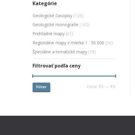
Kategórie
Geologické časopisy
(126)
Geologické monografie
(162)
Prehľadné mapy
(61)
Regionálne mapy v mierke 1 : 50 000
(56)
Špeciálne a tematické mapy
(18)
Filtrovať podľa ceny
Cena:
€3
—
€4
Filter