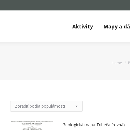
Aktivity
Mapy a d
You are 
Home
P
Geologická mapa Tribeča (rovná)