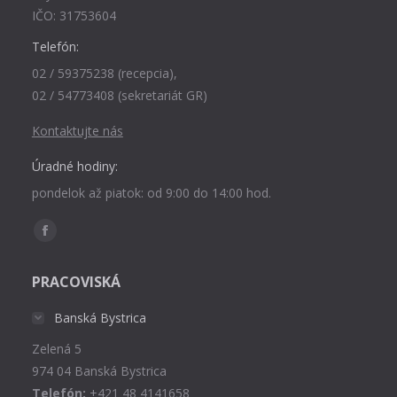
IČO: 31753604
Telefón:
02 / 59375238 (recepcia),
02 / 54773408 (sekretariát GR)
Kontaktujte nás
Úradné hodiny:
pondelok až piatok: od 9:00 do 14:00 hod.
Find us on:
Facebook
page
PRACOVISKÁ
opens
in
Banská Bystrica
new
Zelená 5
window
974 04 Banská Bystrica
Telefón:
+421 48 4141658