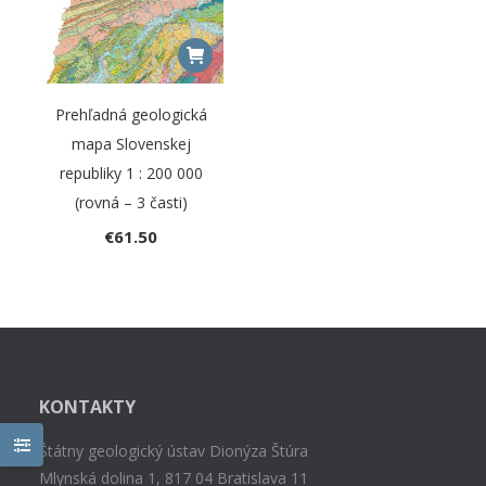
Prehľadná geologická
mapa Slovenskej
republiky 1 : 200 000
(rovná – 3 časti)
€
61.50
KONTAKTY
Štátny geologický ústav Dionýza Štúra
Mlynská dolina 1, 817 04 Bratislava 11