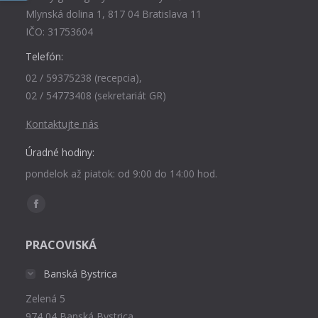
Mlynská dolina 1, 817 04 Bratislava 11
IČO: 31753604
Telefón:
02 / 59375238 (recepcia),
02 / 54773408 (sekretariát GR)
Kontaktujte nás
Úradné hodiny:
pondelok až piatok: od 9:00 do 14:00 hod.
Find us on:
Facebook
page
PRACOVISKÁ
opens
in
Banská Bystrica
new
Zelená 5
window
974 04 Banská Bystrica