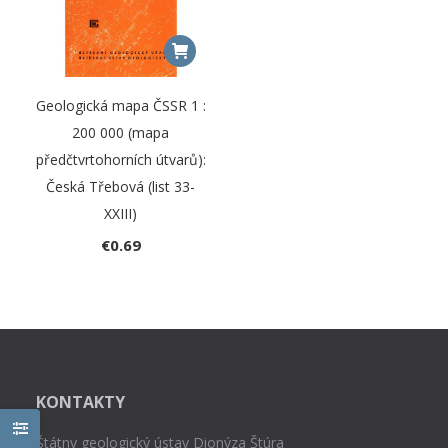
Geologická mapa ČSSR 1 :
200 000 (mapa
předčtvrtohorních útvarů):
Česká Třebová (list 33-
XXIII)
€
0.69
KONTAKTY
Štátny geologický ústav Dionýza Štúra