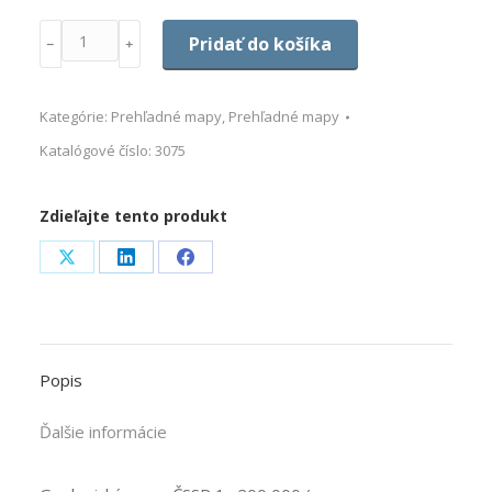
Množstvo
Pridať do košíka
﹣
﹢
Kategórie:
Prehľadné mapy
,
Prehľadné mapy
Katalógové číslo:
3075
Zdieľajte tento produkt
Share
Share
Share
on
on
on
X
LinkedIn
Facebook
Popis
Ďalšie informácie