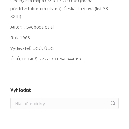
Geologická mapa ČSSR 1 : 200 000 (mapa
předčtvrtohorních útvarů): Česká Třebová (list 33-
XXIII)
Autor: J. Svoboda et al.
Rok: 1963
Vydavateľ: ÚGÚ, ÚÚG
ÚGÚ, ÚSGK č. 222-338.05-0344/63
Vyhľadať