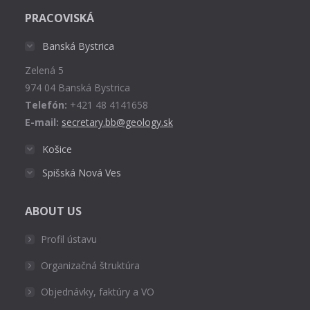
page
PRACOVISKÁ
opens
in
Banská Bystrica
new
Zelená 5
window
974 04 Banská Bystrica
Telefón:
+421 48 4141658
E-mail:
secretary.bb@geology.sk
Košice
Spišská Nová Ves
ABOUT US
Profil ústavu
Organizačná štruktúra
Objednávky, faktúry a VO