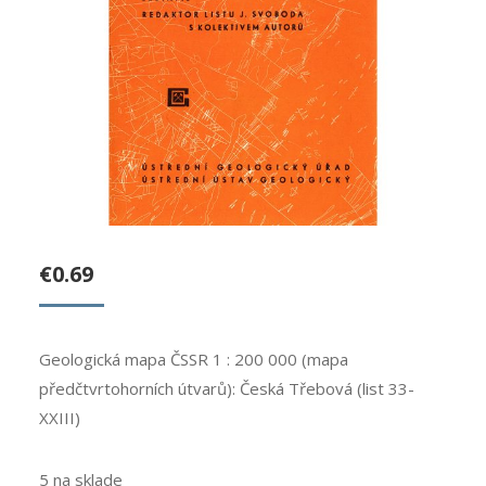
€
0.69
Geologická mapa ČSSR 1 : 200 000 (mapa
předčtvrtohorních útvarů): Česká Třebová (list 33-
XXIII)
5 na sklade