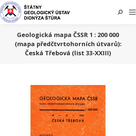
Search:
Geologická mapa ČSSR 1 : 200 000
(mapa předčtvrtohorních útvarů):
Česká Třebová (list 33-XXIII)
You are here: