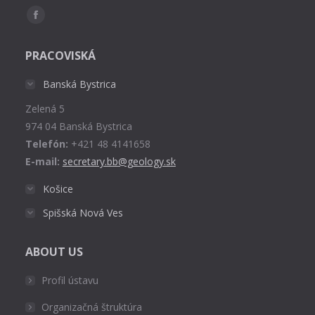
Find us on:
Facebook
page
PRACOVISKÁ
opens
in
Banská Bystrica
new
Zelená 5
window
974 04 Banská Bystrica
Telefón:
+421 48 4141658
E-mail:
secretary.bb@geology.sk
Košice
Spišská Nová Ves
ABOUT US
Profil ústavu
Organizačná štruktúra