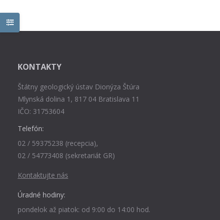
KONTAKTY
Štátny geologický ústav Dionýza Štúra
Mlynská dolina 1, 817 04 Bratislava 11
IČO: 31753604
Telefón:
02 / 59375238 (recepcia),
02 / 54773408 (sekretariát GR)
Kontaktujte nás
Úradné hodiny:
pondelok až piatok: od 9:00 do 14:00 hod.