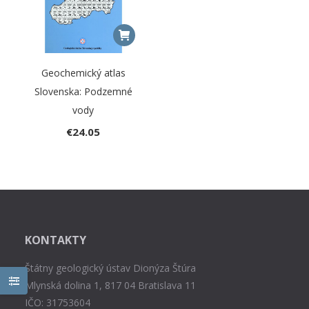
Geochemický atlas
Slovenska: Podzemné
vody
€
24.05
KONTAKTY
Štátny geologický ústav Dionýza Štúra
Mlynská dolina 1, 817 04 Bratislava 11
IČO: 31753604