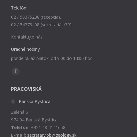
Telefón:
02 / 59375238 (recepcia),
02 / 54773408 (sekretariát GR)
Kontaktujte nás
Úradné hodiny:
pondelok až piatok: od 9:00 do 14:00 hod.
Find us on:
Facebook
page
PRACOVISKÁ
opens
in
Banská Bystrica
new
Zelená 5
window
974 04 Banská Bystrica
Telefón:
+421 48 4141658
E-mail:
secretary.bb@geology.sk