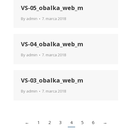
VS-05_obalka_web_m
By
admin
7. marca 2018
VS-04_obalka_web_m
By
admin
7. marca 2018
VS-03_obalka_web_m
By
admin
7. marca 2018
←
1
2
3
4
5
6
→