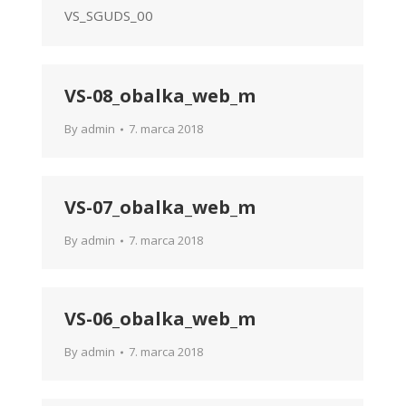
VS_SGUDS_00
VS-08_obalka_web_m
By
admin
7. marca 2018
VS-07_obalka_web_m
By
admin
7. marca 2018
VS-06_obalka_web_m
By
admin
7. marca 2018