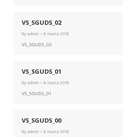
VS_SGUDS_02
By
admin
8. marca 2018
VS_SGUDS_02
VS_SGUDS_01
By
admin
8. marca 2018
VS_SGUDS_01
VS_SGUDS_00
By
admin
8. marca 2018