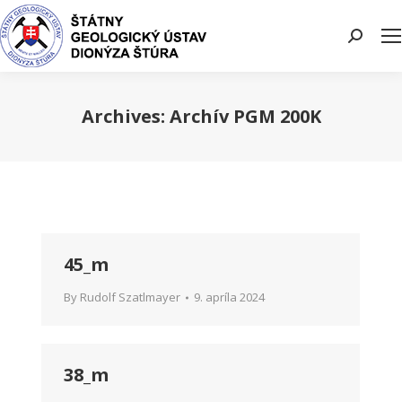
Search:
Archives:
Archív PGM 200K
You are here:
45_m
By
Rudolf Szatlmayer
9. apríla 2024
38_m