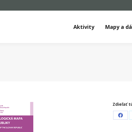
Aktivity
Mapy a d
Zdieľať t
Shar
on