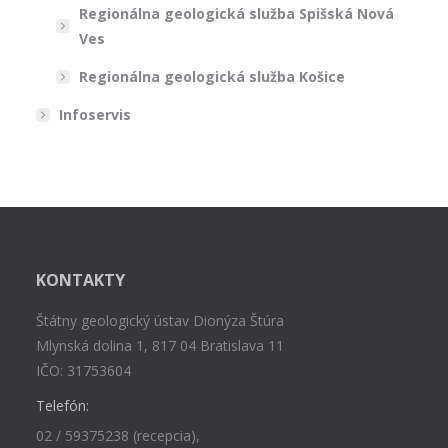
Regionálna geologická služba Spišská Nová
Ves
Regionálna geologická služba Košice
Infoservis
KONTAKTY
Štátny geologický ústav Dionýza Štúra
Mlynská dolina 1, 817 04 Bratislava 11
IČO: 31753604
Telefón:
02 / 59375238 (recepcia),