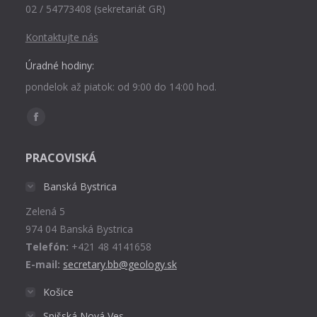
02 / 54773408 (sekretariát GR)
Kontaktujte nás
Úradné hodiny:
pondelok až piatok: od 9:00 do 14:00 hod.
Find us on:
Facebook
page
PRACOVISKÁ
opens
in
Banská Bystrica
new
Zelená 5
window
974 04 Banská Bystrica
Telefón:
+421 48 4141658
E-mail:
secretary.bb@geology.sk
Košice
Spišská Nová Ves