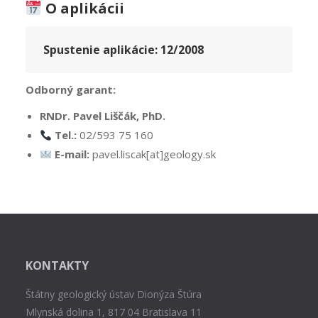
O aplikácii
Spustenie aplikácie:
12/2008
Odborný garant:
RNDr. Pavel Liščák, PhD.
Tel.:
02/593 75 160
E-mail:
pavel.liscak[at]geology.sk
KONTAKTY
Štátny geologický ústav Dionýza Štúra
Mlynská dolina 1, 817 04 Bratislava 11