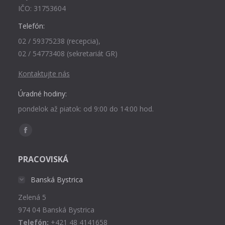
IČO: 31753604
Telefón:
02 / 59375238 (recepcia),
02 / 54773408 (sekretariát GR)
Kontaktujte nás
Úradné hodiny:
pondelok až piatok: od 9:00 do 14:00 hod.
Find us on:
Facebook
page
PRACOVISKÁ
opens
in
Banská Bystrica
new
Zelená 5
window
974 04 Banská Bystrica
Telefón:
+421 48 4141658