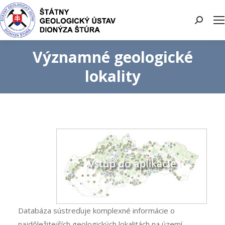
Search:
Významné geologické
lokality
Databáza sústreďuje komplexné informácie o
najdôležitejších geologických lokalitách na území