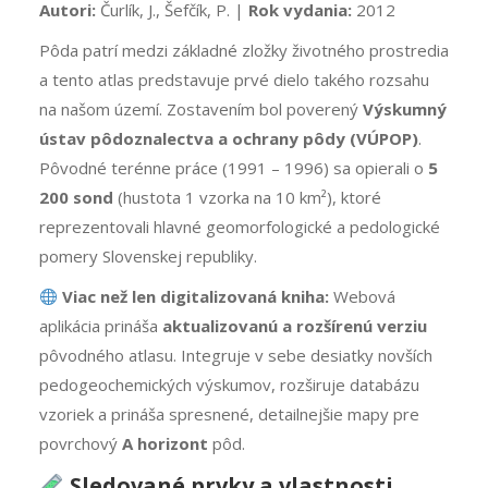
Autori:
Čurlík, J., Šefčík, P. |
Rok vydania:
2012
Pôda patrí medzi základné zložky životného prostredia
a tento atlas predstavuje prvé dielo takého rozsahu
na našom území. Zostavením bol poverený
Výskumný
ústav pôdoznalectva a ochrany pôdy (VÚPOP)
.
Pôvodné terénne práce (1991 – 1996) sa opierali o
5
200 sond
(hustota 1 vzorka na 10 km²), ktoré
reprezentovali hlavné geomorfologické a pedologické
pomery Slovenskej republiky.
Viac než len digitalizovaná kniha:
Webová
aplikácia prináša
aktualizovanú a rozšírenú verziu
pôvodného atlasu. Integruje v sebe desiatky novších
pedogeochemických výskumov, rozširuje databázu
vzoriek a prináša spresnené, detailnejšie mapy pre
povrchový
A horizont
pôd.
Sledované prvky a vlastnosti