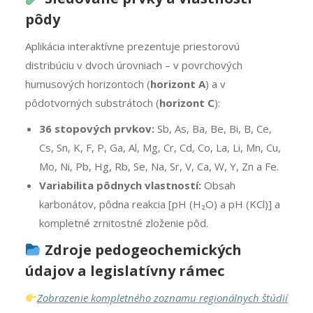
pôdy
Aplikácia interaktívne prezentuje priestorovú
distribúciu v dvoch úrovniach – v povrchových
humusových horizontoch (
horizont A
) a v
pôdotvorných substrátoch (
horizont C
):
36 stopových prvkov:
Sb, As, Ba, Be, Bi, B, Ce,
Cs, Sn, K, F, P, Ga, Al, Mg, Cr, Cd, Co, La, Li, Mn, Cu,
Mo, Ni, Pb, Hg, Rb, Se, Na, Sr, V, Ca, W, Y, Zn a Fe.
Variabilita pôdnych vlastností:
Obsah
karbonátov, pôdna reakcia [pH (H₂O) a pH (KCl)] a
kompletné zrnitostné zloženie pôd.
Zdroje pedogeochemických
údajov a legislatívny rámec
Zobrazenie kompletného zoznamu regionálnych štúdií