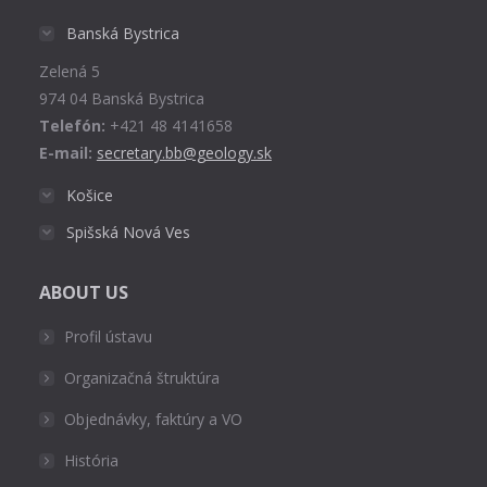
in
Banská Bystrica
new
Zelená 5
window
974 04 Banská Bystrica
Telefón:
+421 48 4141658
E-mail:
secretary.bb@geology.sk
Košice
Spišská Nová Ves
ABOUT US
Profil ústavu
Organizačná štruktúra
Objednávky, faktúry a VO
História