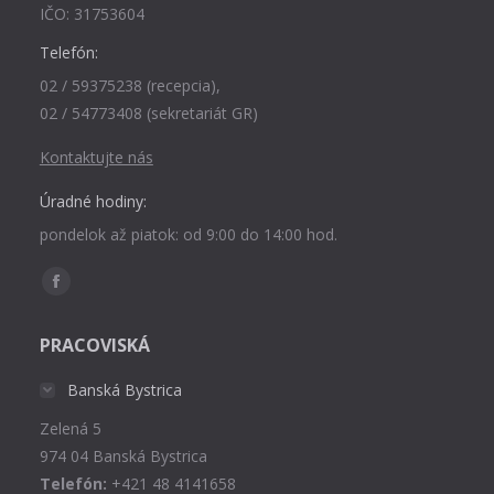
IČO: 31753604
Telefón:
02 / 59375238 (recepcia),
02 / 54773408 (sekretariát GR)
Kontaktujte nás
Úradné hodiny:
pondelok až piatok: od 9:00 do 14:00 hod.
Find us on:
Facebook
page
PRACOVISKÁ
opens
in
Banská Bystrica
new
Zelená 5
window
974 04 Banská Bystrica
Telefón:
+421 48 4141658