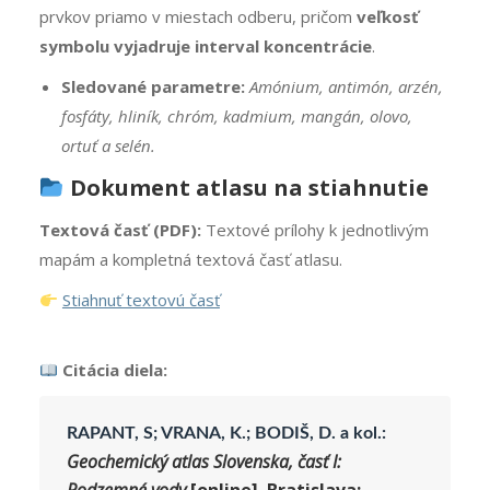
prvkov priamo v miestach odberu, pričom
veľkosť
symbolu vyjadruje interval koncentrácie
.
Sledované parametre:
Amónium, antimón, arzén,
fosfáty, hliník, chróm, kadmium, mangán, olovo,
ortuť a selén.
Dokument atlasu na stiahnutie
Textová časť (PDF):
Textové prílohy k jednotlivým
mapám a kompletná textová časť atlasu.
Stiahnuť textovú časť
C
itácia diela:
RAPANT, S; VRANA, K.; BODIŠ, D. a kol.:
Geochemický atlas Slovenska, časť I: