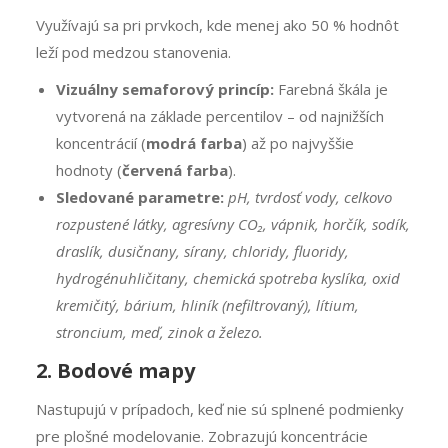
Využívajú sa pri prvkoch, kde menej ako 50 % hodnôt
leží pod medzou stanovenia.
Vizuálny semaforový princíp:
Farebná škála je
vytvorená na základe percentilov – od najnižších
koncentrácií (
modrá farba
) až po najvyššie
hodnoty (
červená farba
).
Sledované parametre:
pH, tvrdosť vody, celkovo
rozpustené látky, agresívny CO₂, vápnik, horčík, sodík,
draslík, dusičnany, sírany, chloridy, fluoridy,
hydrogénuhličitany, chemická spotreba kyslíka, oxid
kremičitý, bárium, hliník (nefiltrovaný), lítium,
stroncium, meď, zinok a železo.
2. Bodové mapy
Nastupujú v prípadoch, keď nie sú splnené podmienky
pre plošné modelovanie. Zobrazujú koncentrácie