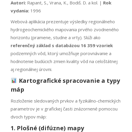
Autori:
Rapant, S., Vrana, K., Bodiš. D. a kol. |
Rok
vydania:
1996
Webová aplikácia prezentuje výsledky regionálneho
hydrogeochemického mapovania prvého zvodneného
horizontu (pramene, studne a vrty). Slúži ako
referenčný základ s databázou 16 359 vzoriek
podzemných vôd, ktorý umožňuje porovnávanie a
hodnotenie budúcich zmien kvality vôd na celoštátnej
aj regionálnej úrovni.
Kartografické spracovanie a typy
máp
Rozloženie sledovaných prvkov a fyzikálno-chemických
parametrov je v grafickej časti znázornené pomocou
dvoch typov máp:
1. Plošné (difúzne) mapy