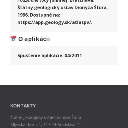
Podzemné vody
[online]. Bratislava:
Štátny geologický ústav Dionýza Štúra,
1996. Dostupné na:
https://app.geology.sk/atlaspv/.
O aplikácii
Spustenie aplikácie:
04/2011
KONTAKTY
Štátny geologický ústav Dionýza Štúra
Mlynská dolina 1, 817 04 Bratislava 11