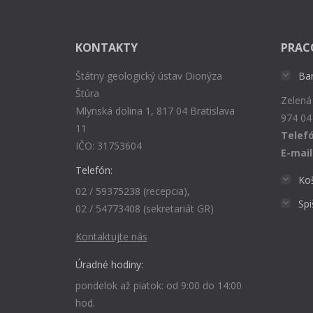
KONTAKTY
PRAC
Štátny geologický ústav Dionýza
Ba
Štúra
Zelená
Mlynská dolina 1, 817 04 Bratislava
974 04
11
Telefó
IČO: 31753604
E-mail
Telefón:
Ko
02 / 59375238 (recepcia),
Sp
02 / 54773408 (sekretariát GR)
Kontaktujte nás
Úradné hodiny:
pondelok až piatok: od 9:00 do 14:00
hod.