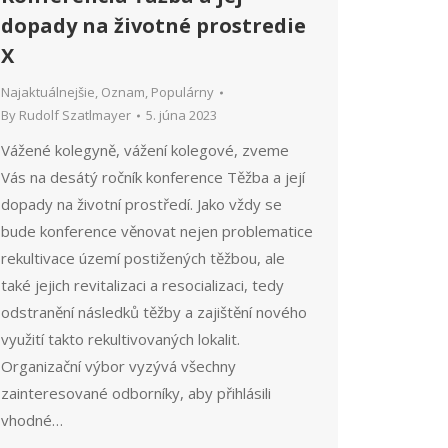
dopady na životné prostredie
X
Najaktuálnejšie
,
Oznam
,
Populárny
By
Rudolf Szatlmayer
5. júna 2023
Vážené kolegyně, vážení kolegové, zveme
Vás na desátý ročník konference Těžba a její
dopady na životní prostředí. Jako vždy se
bude konference věnovat nejen problematice
rekultivace území postižených těžbou, ale
také jejich revitalizaci a resocializaci, tedy
odstranění následků těžby a zajištění nového
využití takto rekultivovaných lokalit.
Organizační výbor vyzývá všechny
zainteresované odborníky, aby přihlásili
vhodné…