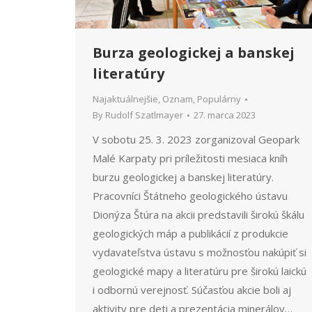
Burza geologickej a banskej
literatúry
Najaktuálnejšie
,
Oznam
,
Populárny
By
Rudolf Szatlmayer
27. marca 2023
V sobotu 25. 3. 2023 zorganizoval Geopark
Malé Karpaty pri príležitosti mesiaca kníh
burzu geologickej a banskej literatúry.
Pracovníci Štátneho geologického ústavu
Dionýza Štúra na akcii predstavili širokú škálu
geologických máp a publikácií z produkcie
vydavateľstva ústavu s možnosťou nakúpiť si
geologické mapy a literatúru pre širokú laickú
i odbornú verejnosť. Súčasťou akcie boli aj
aktivity pre deti a prezentácia minerálov…