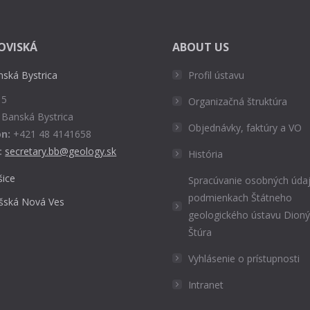
OVISKÁ
ABOUT US
nská Bystrica
Profil ústavu
 5
Organizačná štruktúra
 Banská Bystrica
Objednávky, faktúry a VO
n:
+421 48 4141658
:
secretary.bb@geology.sk
História
šice
Spracúvanie osobných údaj
podmienkach Štátneho
išská Nová Ves
geologického ústavu Dion
Štúra
Vyhlásenie o prístupnosti
Intranet