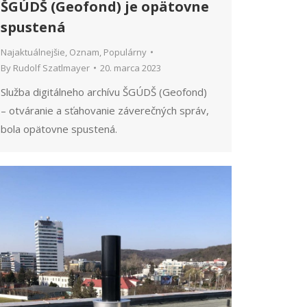
ŠGÚDŠ (Geofond) je opätovne
spustená
Najaktuálnejšie
,
Oznam
,
Populárny
By
Rudolf Szatlmayer
20. marca 2023
Služba digitálneho archívu ŠGÚDŠ (Geofond)
– otváranie a sťahovanie záverečných správ,
bola opätovne spustená.