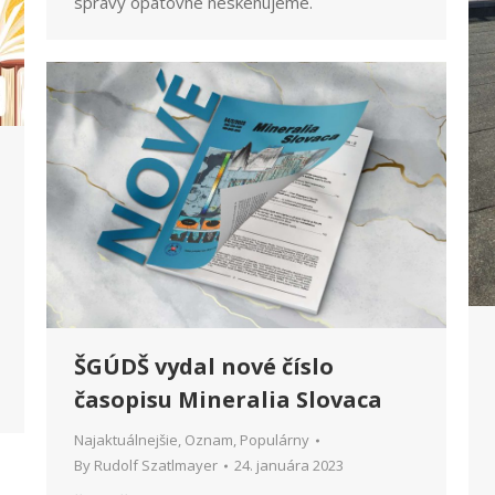
správy opätovne neskenujeme.
ŠGÚDŠ vydal nové číslo
časopisu Mineralia Slovaca
Najaktuálnejšie
,
Oznam
,
Populárny
By
Rudolf Szatlmayer
24. januára 2023