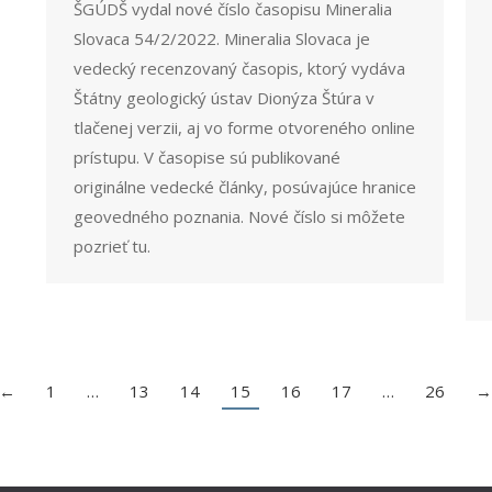
ŠGÚDŠ vydal nové číslo časopisu Mineralia
Slovaca 54/2/2022. Mineralia Slovaca je
vedecký recenzovaný časopis, ktorý vydáva
Štátny geologický ústav Dionýza Štúra v
tlačenej verzii, aj vo forme otvoreného online
prístupu. V časopise sú publikované
originálne vedecké články, posúvajúce hranice
geovedného poznania. Nové číslo si môžete
pozrieť tu.
←
1
…
13
14
15
16
17
…
26