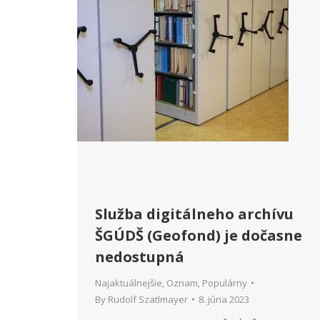
Služba digitálneho archívu
ŠGÚDŠ (Geofond) je dočasne
nedostupná
Najaktuálnejšie
,
Oznam
,
Populárny
By
Rudolf Szatlmayer
8. júna 2023