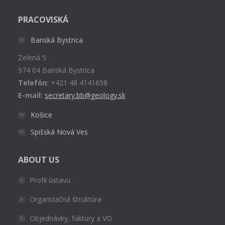
page
PRACOVISKÁ
opens
in
Banská Bystrica
new
Zelená 5
window
974 04 Banská Bystrica
Telefón:
+421 48 4141658
E-mail:
secretary.bb@geology.sk
Košice
Spišská Nová Ves
ABOUT US
Profil ústavu
Organizačná štruktúra
Objednávky, faktúry a VO