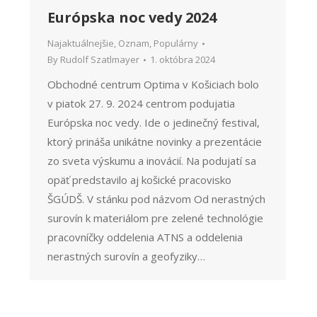
Európska noc vedy 2024
Najaktuálnejšie
,
Oznam
,
Populárny
By
Rudolf Szatlmayer
1. októbra 2024
Obchodné centrum Optima v Košiciach bolo
v piatok 27. 9. 2024 centrom podujatia
Európska noc vedy. Ide o jedinečný festival,
ktorý prináša unikátne novinky a prezentácie
zo sveta výskumu a inovácií. Na podujatí sa
opäť predstavilo aj košické pracovisko
ŠGÚDŠ. V stánku pod názvom Od nerastných
surovín k materiálom pre zelené technológie
pracovníčky oddelenia ATNS a oddelenia
nerastných surovín a geofyziky…