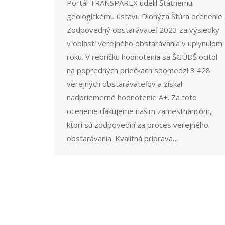
Portál TRANSPAREX udelil Štátnemu
geologickému ústavu Dionýza Štúra ocenenie
Zodpovedný obstarávateľ 2023 za výsledky
v oblasti verejného obstarávania v uplynulom
roku. V rebríčku hodnotenia sa ŠGÚDŠ ocitol
na popredných priečkach spomedzi 3 428
verejných obstarávateľov a získal
nadpriemerné hodnotenie A+. Za toto
ocenenie ďakujeme našim zamestnancom,
ktorí sú zodpovední za proces verejného
obstarávania. Kvalitná príprava…