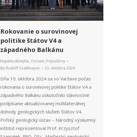
Rokovanie o surovinovej
politike štátov V4 a
západného Balkánu
Najaktuálnejšie
,
Oznam
,
Populárny
By
Rudolf Szatlmayer
23. októbra 2024
Dňa 10. októbra 2024 sa vo Varšave počas
rokovania o surovinovej politike štátov V4 a
západného Balkánu uskutočnilo slávnostné
podpísanie aktualizovanej multilaterálnej
dohody geologických služieb štátov V4.
Poľský geologický ústav – Národný výskumný
inštitút reprezentoval Prof. Krzysztof
Szamałek, PhD, DSc., Maďarský geologický