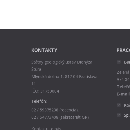
KONTAKTY
PRAC
Štátny geologický ústav Dionýza
Ba
Štúra
Zelená
Mlynská dolina 1, 817 04 Bratislava
974 04
11
Telefó
IČO: 31753604
E-mail
Telefón:
Ko
02 / 59375238 (recepcia),
Sp
02 / 54773408 (sekretariát GR)
Kontaktujte nás