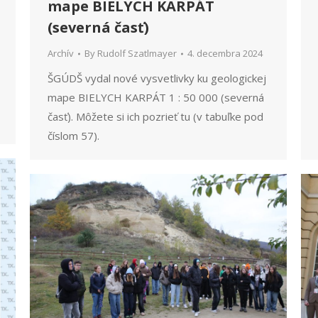
mape BIELYCH KARPÁT
(severná časť)
Archív
By
Rudolf Szatlmayer
4. decembra 2024
ŠGÚDŠ vydal nové vysvetlivky ku geologickej
mape BIELYCH KARPÁT 1 : 50 000 (severná
časť). Môžete si ich pozrieť tu (v tabuľke pod
číslom 57).