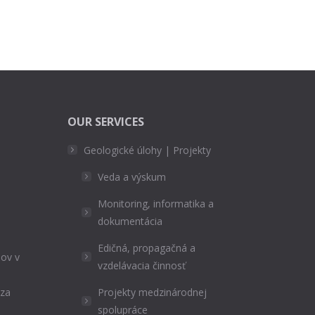
OUR SERVICES
Geologické úlohy | Projekty
Veda a výskum
Monitoring, informatika a
dokumentácia
Edičná, propagačná a
ov v
vzdelávacia činnosť
ýza
Projekty medzinárodnej
spolupráce