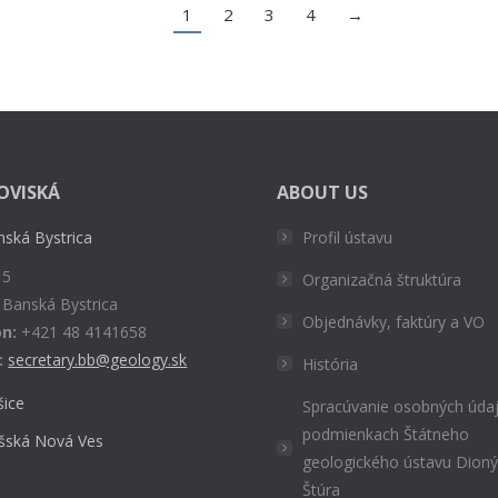
1
2
3
4
→
OVISKÁ
ABOUT US
nská Bystrica
Profil ústavu
 5
Organizačná štruktúra
 Banská Bystrica
Objednávky, faktúry a VO
n:
+421 48 4141658
:
secretary.bb@geology.sk
História
šice
Spracúvanie osobných údaj
podmienkach Štátneho
išská Nová Ves
geologického ústavu Dion
Štúra