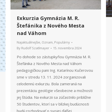
Exkurzia Gymnázia M. R.
Štefánika z Nového Mesta
nad Váhom
Najaktuálnejšie
,
Oznam
,
Populárny
By
Rudolf Szatlmayer
15. novembra 2024
Po dohode so zástupkyňou Gymnázia M. R.
Štefánika z Nového Mesta nad Váhom
pedagogičkou pani Ing. Katarínou Kučerovou
sme v stredu 13. 11. 2024 zorganizovali
celodennú exkurziu. Bola zameraná na
prezentáciu geológie všeobecne a možnosti
jej štúdia. Na exkurzii sa zúčastnilo približne
50 študentov, ktorí sa v blízkej budúcnosti
budú rozhodovať o svojej ďalšej