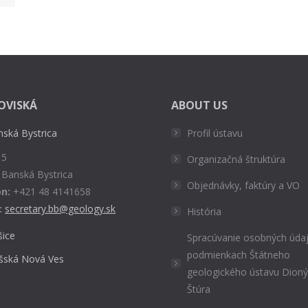
OVISKÁ
ABOUT US
nská Bystrica
Profil ústavu
 5
Organizačná štruktúra
 Banská Bystrica
Objednávky, faktúry a VO
n:
+421 48 4141658
:
secretary.bb@geology.sk
História
šice
Spracúvanie osobných údaj
podmienkach Štátneho
išská Nová Ves
geologického ústavu Dion
Štúra