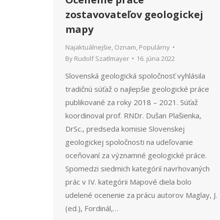
zostavovateľov geologickej
mapy
Najaktuálnejšie
,
Oznam
,
Populárny
By
Rudolf Szatlmayer
16. júna 2022
Slovenská geologická spoločnosť vyhlásila
tradičnú súťaž o najlepšie geologické práce
publikované za roky 2018 – 2021. Súťaž
koordinoval prof. RNDr. Dušan Plašienka,
DrSc., predseda komisie Slovenskej
geologickej spoločnosti na udeľovanie
oceňovaní za významné geologické práce.
Spomedzi siedmich kategórií navrhovaných
prác v IV. kategórii Mapové diela bolo
udelené ocenenie za prácu autorov Maglay, J.
(ed.), Fordinál,…