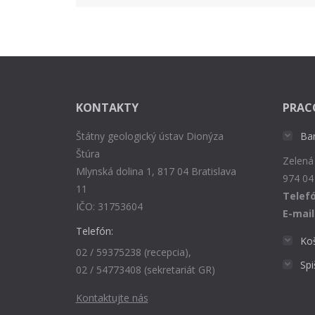
KONTAKTY
PRAC
Štátny geologický ústav Dionýza
Ba
Štúra
Zelená
Mlynská dolina 1, 817 04 Bratislava
974 04
11
Telefó
IČO: 31753604
E-mail
Telefón:
Ko
02 / 59375238 (recepcia),
Sp
02 / 54773408 (sekretariát GR)
Kontaktujte nás