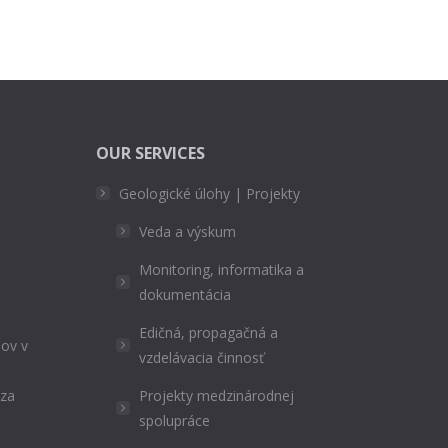
OUR SERVICES
Geologické úlohy | Projekty
Veda a výskum
Monitoring, informatika a
dokumentácia
Edičná, propagačná a
ov v
vzdelávacia činnosť
ýza
Projekty medzinárodnej
spolupráce