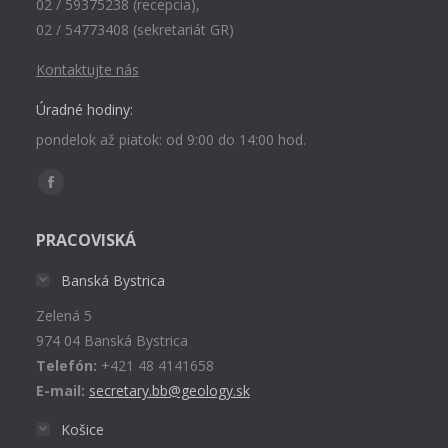
02 / 59375238 (recepcia),
02 / 54773408 (sekretariát GR)
Kontaktujte nás
Úradné hodiny:
pondelok až piatok: od 9:00 do 14:00 hod.
Find us on:
Facebook
page
PRACOVISKÁ
opens
in
Banská Bystrica
new
Zelená 5
window
974 04 Banská Bystrica
Telefón:
+421 48 4141658
E-mail:
secretary.bb@geology.sk
Košice