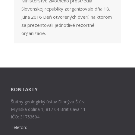
Ministerstvo životného prostredia
Slovenskej republiky zorganizovalo dňa 18.
júna 2016 Deň otvorených dverí, na ktorom
sa prezentovali jednotlivé rezortné
organizácie.
KONTAKTY
Štátny geologický ústav Dionýza Štúra
Mlynská dolina 1, 817 04 Bratislava 11
IČO: 31753604
Telefón: