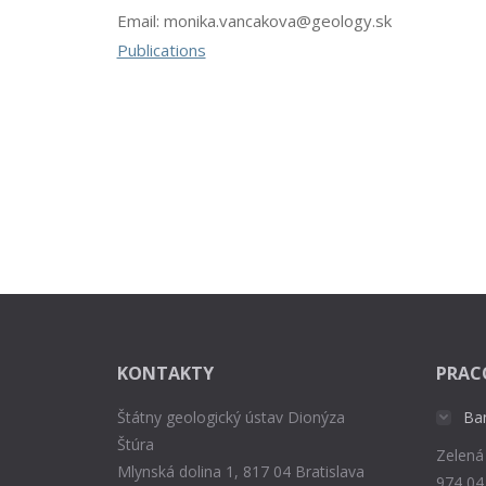
Email:
monika.vancakova@geology.sk
Publications
KONTAKTY
PRAC
Štátny geologický ústav Dionýza
Ba
Štúra
Zelená
Mlynská dolina 1, 817 04 Bratislava
974 04