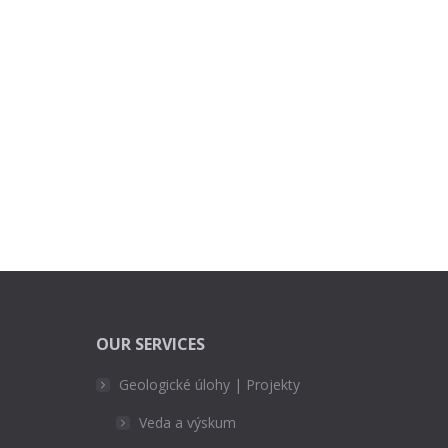
OUR SERVICES
Geologické úlohy | Projekty
Veda a výskum