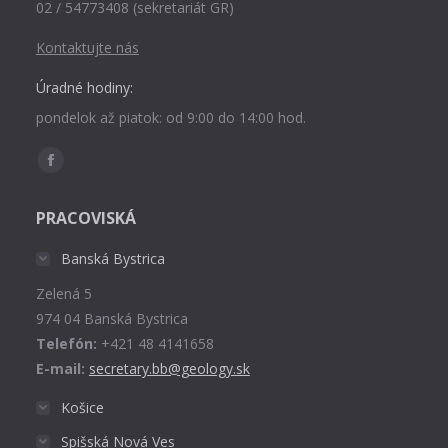
02 / 54773408 (sekretariát GR)
Kontaktujte nás
Úradné hodiny:
pondelok až piatok: od 9:00 do 14:00 hod.
Find us on:
Facebook
page
PRACOVISKÁ
opens
in
Banská Bystrica
new
Zelená 5
window
974 04 Banská Bystrica
Telefón:
+421 48 4141658
E-mail:
secretary.bb@geology.sk
Košice
Spišská Nová Ves