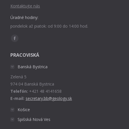
Kontaktujte nás
Úradné hodiny:
pondelok až piatok: od 9:00 do 14:00 hod.
Find us on:
Facebook
page
PRACOVISKÁ
opens
in
Banská Bystrica
new
Zelená 5
window
974 04 Banská Bystrica
Telefón:
+421 48 4141658
E-mail:
secretary.bb@geology.sk
Košice
Spišská Nová Ves