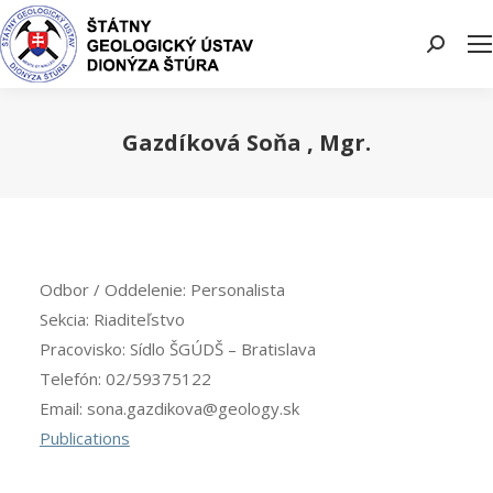
Search:
Gazdíková Soňa , Mgr.
You are here:
Odbor / Oddelenie:
Personalista
Sekcia:
Riaditeľstvo
Pracovisko:
Sídlo ŠGÚDŠ – Bratislava
Telefón:
02/59375122
Email:
sona.gazdikova@geology.sk
Publications