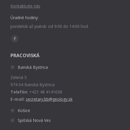
Kontaktujte nás
Úradné hodiny:
pondelok až piatok: od 9:00 do 14:00 hod.
Find us on:
Facebook
page
PRACOVISKÁ
opens
in
Banská Bystrica
new
Zelená 5
window
974 04 Banská Bystrica
Telefón:
+421 48 4141658
E-mail:
secretary.bb@geology.sk
Košice
Spišská Nová Ves