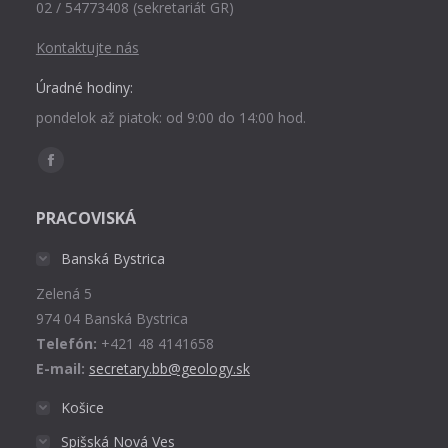
02 / 54773408 (sekretariát GR)
Kontaktujte nás
Úradné hodiny:
pondelok až piatok: od 9:00 do 14:00 hod.
Find us on:
Facebook
page
PRACOVISKÁ
opens
in
Banská Bystrica
new
Zelená 5
window
974 04 Banská Bystrica
Telefón:
+421 48 4141658
E-mail:
secretary.bb@geology.sk
Košice
Spišská Nová Ves