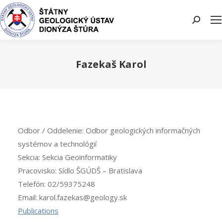
Search:
Fazekaš Karol
You are here:
Odbor / Oddelenie:
Odbor geologických informačných
systémov a technológií
Sekcia:
Sekcia Geoinformatiky
Pracovisko:
Sídlo ŠGÚDŠ – Bratislava
Telefón:
02/59375248
Email:
karol.fazekas@geology.sk
Publications